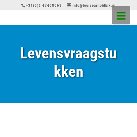
+31(0)6 47408063
info@louisearnoldbik.nl
Levensvraagstu
kken