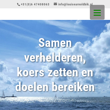
+31(0)6 47408063
info@louisearnoldbik.nl
Samen
verhelderen,
koers zetten en
doelen bereiken