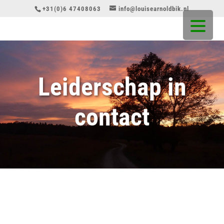
+31(0)6 47408063
info@louisearnoldbik.nl
Leiderschap in
contact