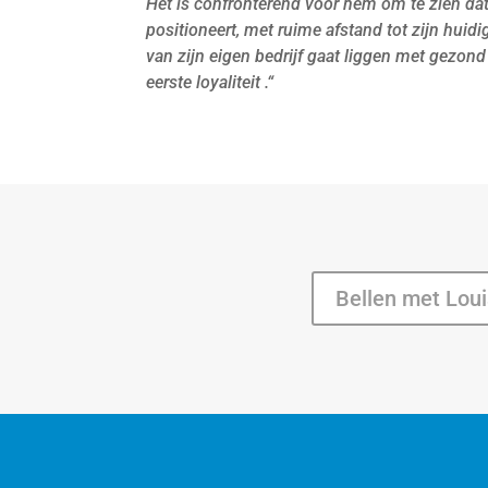
Het is confronterend voor hem om te zien dat h
positioneert, met ruime afstand tot zijn huidig
van zijn eigen bedrijf gaat liggen met gezond
eerste loyaliteit .“
Bellen met Lou