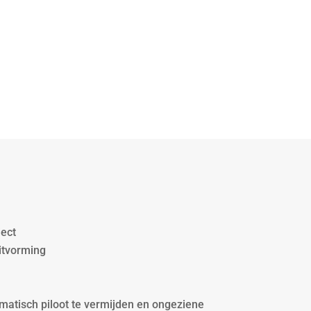
ject
itvorming
omatisch piloot te vermijden en ongeziene