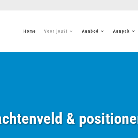
Home
Voor jou?!
Aanbod
Aanpak
achtenveld & positione